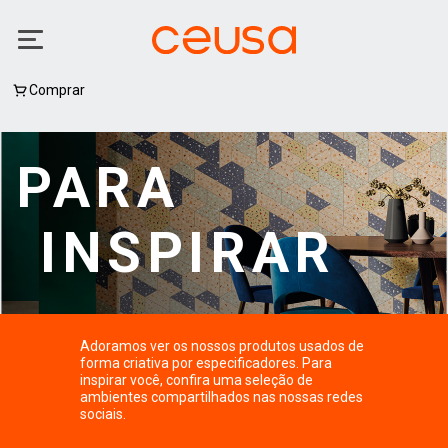
Comprar
PARA
INSPIRAR
Adoramos ver os nossos produtos usados de
forma criativa por especificadores. Para
inspirar você, confira uma seleção de
ambientes compartilhados nas nossas redes
sociais.